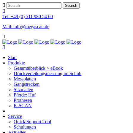
Tel: +49 (0) 511 980 54 60
Mail: info@megascan.de
Start
Produkte
Gesamtüberblick > eBook
Druckverteilungsmessung im Schuh
Messplatten
Gangstrecken
Sitzmatten
Pferde: Huf
Prothesen
K-SCAN
Service
Quick Support Tool
Schulungen
Aktuelles