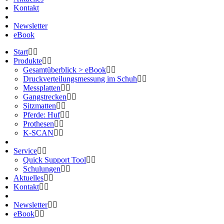
Kontakt
Newsletter
eBook
Start
Produkte
Gesamtüberblick > eBook
Druckverteilungsmessung im Schuh
Messplatten
Gangstrecken
Sitzmatten
Pferde: Huf
Prothesen
K-SCAN
Service
Quick Support Tool
Schulungen
Aktuelles
Kontakt
Newsletter
eBook